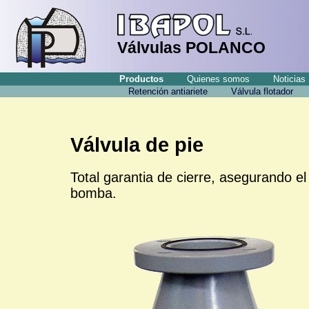
Válvulas POLANCO
Productos
Quienes somos
Noticias
Retención antiariete
Válvula flotador
Válvula de pie
Total garantia de cierre, asegurando e
bomba.